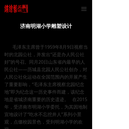
끀
济南明湖小学雕塑设计
毛泽东主席曾于1959年8月9日视察当
时的北园公社，并发出“还是办人民公社
好”的号召。同月20日山东省内最早的人
民公社——历城县北园人民公社创办，对
人民公社化运动在全国范围内的开展产生
了重要影响，“毛泽东主席视察北园纪念
地”即为纪念这一历史事件而建，该纪念
地是省城济南重要的历史遗迹。 在2015
年，受济南市明湖小学委托，为其因地制
宜地设计了“吃水不忘挖井人”系列小景
观，点缀校园景色，受到明湖小学的欢